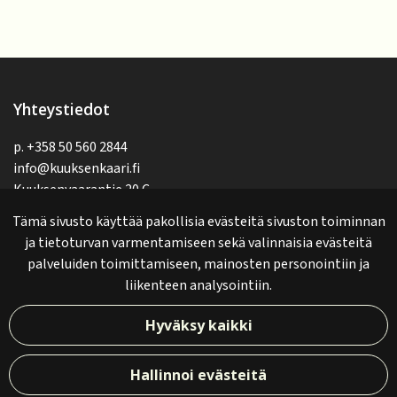
Yhteystiedot
p.
+358 50 560 2844
info@kuuksenkaari.fi
Kuuksenvaarantie 20 C
82900 Ilomantsi, Suomi - Finland
Tämä sivusto käyttää pakollisia evästeitä sivuston toiminnan
ja tietoturvan varmentamiseen sekä valinnaisia evästeitä
palveluiden toimittamiseen, mainosten personointiin ja
Meillä voit maksaa
liikenteen analysointiin.
Hyväksy kaikki
© Kuuksenkaari 2024. Sivusto:
atFlow
.
Hallinnoi evästeitä