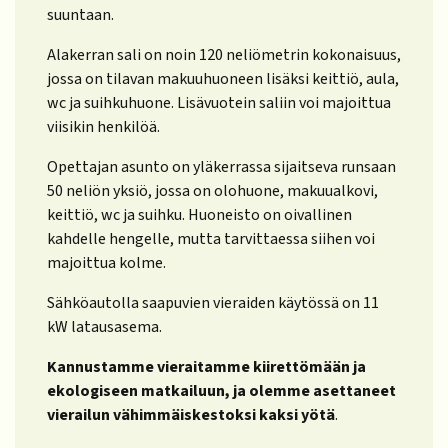
suuntaan.
Alakerran sali on noin 120 neliömetrin kokonaisuus,
jossa on tilavan makuuhuoneen lisäksi keittiö, aula,
wc ja suihkuhuone. Lisävuotein saliin voi majoittua
viisikin henkilöä.
Opettajan asunto on yläkerrassa sijaitseva runsaan
50 neliön yksiö, jossa on olohuone, makuualkovi,
keittiö, wc ja suihku. Huoneisto on oivallinen
kahdelle hengelle, mutta tarvittaessa siihen voi
majoittua kolme.
Sähköautolla saapuvien vieraiden käytössä on 11
kW latausasema.
Kannustamme vieraitamme kiirettömään ja
ekologiseen matkailuun, ja olemme asettaneet
vierailun vähimmäiskestoksi kaksi yötä
.