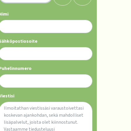
+
-
Nimi
Sähköpostiosoite
Puhelinnumero
Viestisi