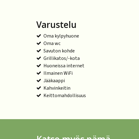
Varustelu
Oma kylpyhuone
Oma wc
Savuton kohde
Grillikatos/-kota
Huoneissa internet
Ilmainen WiFi
Jääkaappi
Kahvinkeitin
Keittomahdollisuus