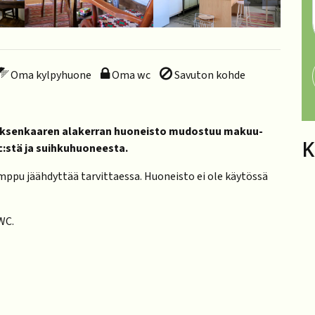
Oma kylpyhuone
Oma wc
Savuton kohde
uksenkaaren alakerran huoneisto mudostuu makuu-
K
wc:stä ja suihkuhuoneesta.
mppu jäähdyttää tarvittaessa. Huoneisto ei ole käytössä
 WC.