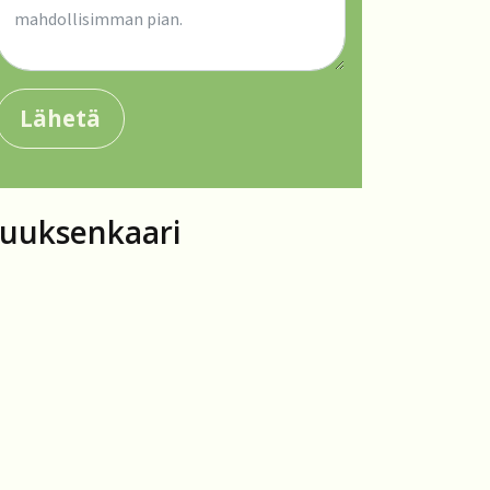
Lähetä
uuksenkaari