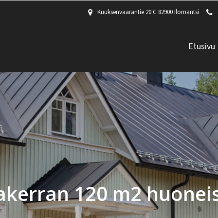
Kuuksenvaarantie 20 C 82900 Ilomantsi
Etusivu
akerran 120 m2 huonei