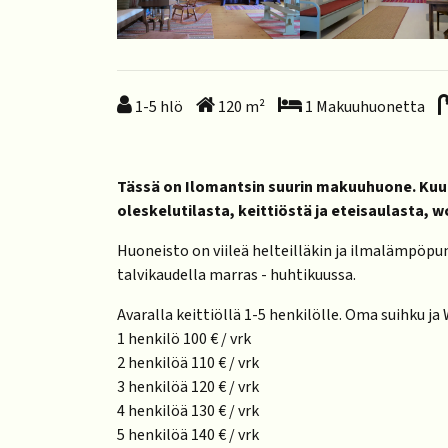
1-5
hlö
120
m²
1
Makuuhuonetta
Tässä on Ilomantsin suurin makuuhuone. Ku
oleskelutilasta, keittiöstä ja eteisaulasta, 
Huoneisto on viileä helteilläkin ja ilmalämpöpu
talvikaudella marras - huhtikuussa.
Avaralla keittiöllä 1-5 henkilölle. Oma suihku ja
1 henkilö 100 € / vrk
2 henkilöä 110 € / vrk
3 henkilöä 120 € / vrk
4 henkilöä 130 € / vrk
5 henkilöä 140 € / vrk