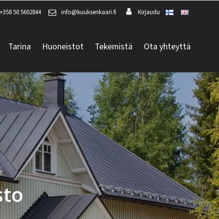
+358 50 5602844
info@kuuksenkaari.fi
Kirjaudu
Tarina
Huoneistot
Tekemistä
Ota yhteyttä
sto