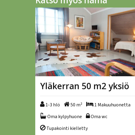
Katso myös nämä
Yläkerran 50 m2 yksiö
1-3 hlö
50 m²
1 Makuuhuonetta
1-3 hlö
50 m²
1 Makuuhuonetta
Oma kylpyhuone
Oma wc
Oma kylpyhuone
Oma wc
Tupakointi kielletty
Tupakointi kielletty